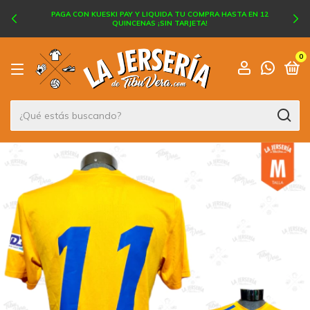
PAGA CON KUESKI PAY Y LIQUIDA TU COMPRA HASTA EN 12
QUINCENAS ¡SIN TARJETA!
0