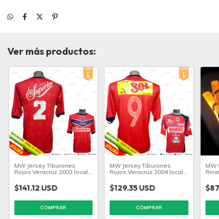
Ver más productos:
MW Jersey Tiburones
MW Jersey Tiburones
MW M
Rojos Veracruz 2003 local
Rojos Veracruz 2004 local
Rina
Terrazas
Biscayzacu
Grip
$141.12 USD
$129.35 USD
$87
COMPRAR
COMPRAR