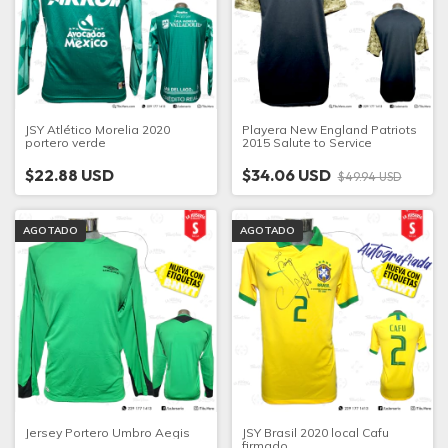
JSY Atlético Morelia 2020
Playera New England Patriots
portero verde
2015 Salute to Service
$22.88 USD
$34.06 USD
$49.94 USD
AGOTADO
AGOTADO
Jersey Portero Umbro Aegis
JSY Brasil 2020 local Cafu
firmado