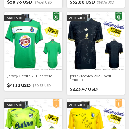
$58.76 USD
$32.88 USD
$76.41 USD
$58.76 USD
AGOTADO
AGOTADO
Jersey Getafe 2010 tercero
Jersey México 2025 local
firmado
$41.12 USD
$70.53 USD
$223.47 USD
AGOTADO
AGOTADO