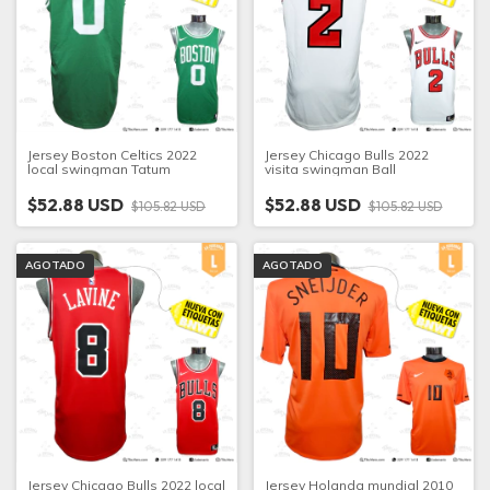
Jersey Boston Celtics 2022
Jersey Chicago Bulls 2022
local swingman Tatum
visita swingman Ball
$52.88 USD
$52.88 USD
$105.82 USD
$105.82 USD
AGOTADO
AGOTADO
Jersey Chicago Bulls 2022 local
Jersey Holanda mundial 2010