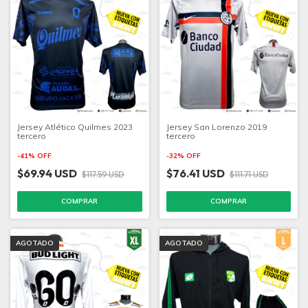
Jersey Atlético Quilmes 2023
Jersey San Lorenzo 2019
tercero
tercero
-
41
%
OFF
-
32
%
OFF
$69.94 USD
$76.41 USD
$117.59 USD
$111.71 USD
COMPRAR
COMPRAR
AGOTADO
AGOTADO