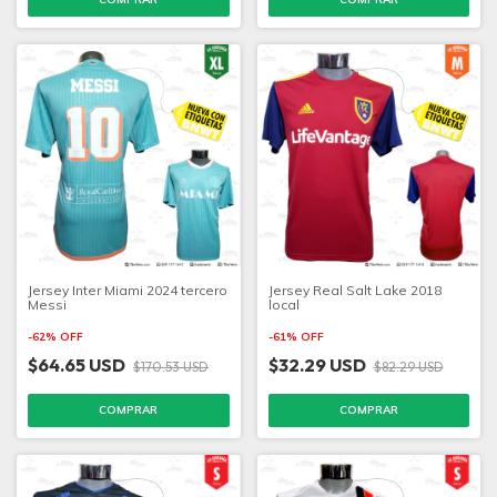
Jersey Inter Miami 2024 tercero
Jersey Real Salt Lake 2018
Messi
local
-
62
%
OFF
-
61
%
OFF
$64.65 USD
$32.29 USD
$170.53 USD
$82.29 USD
COMPRAR
COMPRAR