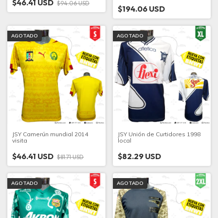
$46.41 USD
$94.06 USD
$194.06 USD
AGOTADO
AGOTADO
JSY Camerún mundial 2014
JSY Unión de Curtidores 1998
visita
local
$46.41 USD
$82.29 USD
$81.71 USD
AGOTADO
AGOTADO