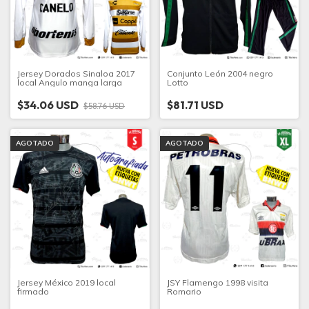
Jersey Dorados Sinaloa 2017
Conjunto León 2004 negro
local Angulo manga larga
Lotto
$34.06 USD
$81.71 USD
$58.76 USD
AGOTADO
AGOTADO
Jersey México 2019 local
JSY Flamengo 1998 visita
firmado
Romario