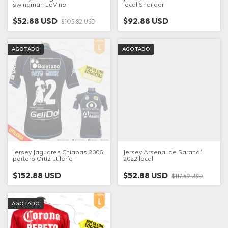
swingman LaVine
local Sneijder
$52.88 USD
$92.88 USD
$105.82 USD
AGOTADO
AGOTADO
Jersey Jaguares Chiapas 2006
Jersey Arsenal de Sarandí
portero Ortiz utilería
2022 local
$152.88 USD
$52.88 USD
$117.59 USD
AGOTADO