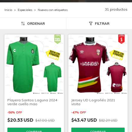
31 productos
Inicio
>
Especiales
>
Nuevos con etiquetas
ORDENAR
FILTRAR
Playera Santos Laguna 2024
Jersey UD Logroñés 2021
verde cuello mao
visita
-
56
%
OFF
-
47
%
OFF
$20.53 USD
$43.47 USD
$47.00 USD
$82.29 USD
COMPRAR
COMPRAR