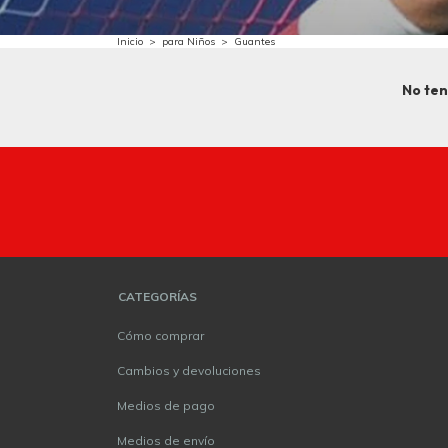
Inicio
>
para Niños
>
Guantes
No ten
CATEGORÍAS
Cómo comprar
Cambios y devoluciones
Medios de pago
Medios de envío