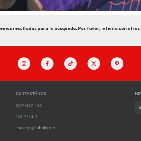
emos resultados para tu búsqueda. Por favor, intenta con otros f
CONTACTÁNOS
NE
522291771413
2291771413
tibuvera@futbolsi.net