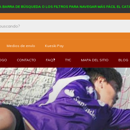
A BARRA DE BÚSQUEDA O LOS FILTROS PARA NAVEGAR MÁS FÁCIL EL CA
Medios de envío
Kueski Pay
LOGO
CONTACTO
FAQ❓
TYC
MAPA DEL SITIO
BLOG