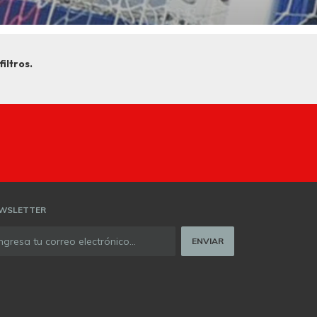
iltros.
WSLETTER