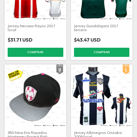
Jersey Necaxa Rayos 2017
Jersey Guadalajara 2017
local
tercero
$31.71 USD
$43.47 USD
COMPRAR
COMPRAR
950 New Era Rayados
Jersey Albinegros Orizaba
Monterrey Project Pink
2009 local