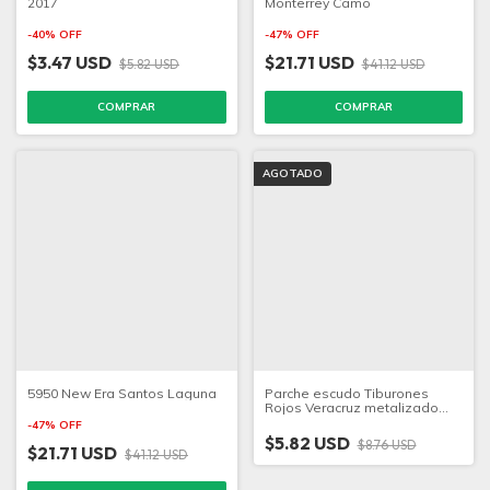
2017
Monterrey Camo
-
40
%
OFF
-
47
%
OFF
$3.47 USD
$21.71 USD
$5.82 USD
$41.12 USD
COMPRAR
AGOTADO
5950 New Era Santos Laguna
Parche escudo Tiburones
Rojos Veracruz metalizado
Silver
-
47
%
OFF
$5.82 USD
$8.76 USD
$21.71 USD
$41.12 USD