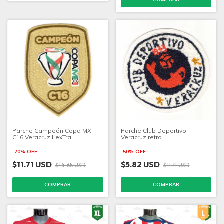
Parche Campeón Copa MX
Parche Club Deportivo
C16 Veracruz LexTra
Veracruz retro
-
20
%
OFF
-
50
%
OFF
$11.71 USD
$5.82 USD
$14.65 USD
$11.71 USD