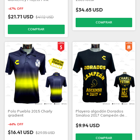
-
47
%
OFF
$34.65 USD
$21.71 USD
$41.12 USD
COMPRAR
COMPRAR
Polo Puebla 2015 Charly
Playera algodón Dorados
gradient
Sinaloa 2017 Campeón de
Ascenso
-
44
%
OFF
$9.94 USD
$16.41 USD
$29.35 USD
COMPRAR