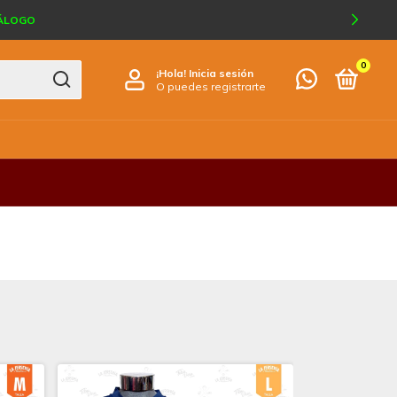
TÁLOGO
0
¡Hola!
Inicia sesión
O puedes registrarte