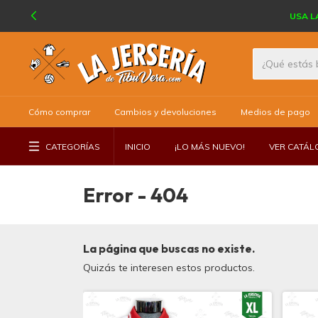
USA L
Cómo comprar
Cambios y devoluciones
Medios de pago
CATEGORÍAS
INICIO
¡LO MÁS NUEVO!
VER CATÁ
Error - 404
La página que buscas no existe.
Quizás te interesen estos productos.