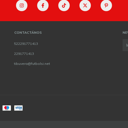
CONTACTÁNOS
NE
522291771413
2291771413
tibuvera@futbolsi.net