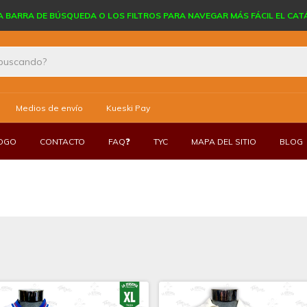
A BARRA DE BÚSQUEDA O LOS FILTROS PARA NAVEGAR MÁS FÁCIL EL CA
Medios de envío
Kueski Pay
LOGO
CONTACTO
FAQ❓
TYC
MAPA DEL SITIO
BLOG