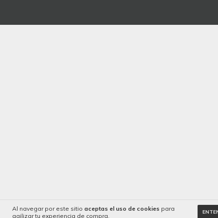
Al navegar por este sitio
aceptas el uso de cookies
para
ENTE
agilizar tu experiencia de compra.